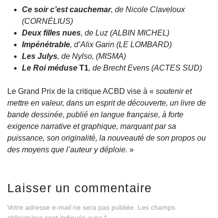
Ce soir c’est cauchemar
, de Nicole Claveloux
(CORNÉLIUS)
Deux filles nues
, de Luz (ALBIN MICHEL)
Impénétrable
, d’Alix Garin (LE LOMBARD)
Les Julys
, de Nylso, (MISMA)
Le Roi méduse
T1
, de Brecht Evens (ACTES SUD)
Le Grand Prix de la critique ACBD vise à «
soutenir et
mettre en valeur, dans un esprit de découverte, un livre de
bande dessinée, publié en langue française, à forte
exigence narrative et graphique, marquant par sa
puissance, son originalité, la nouveauté de son propos ou
des moyens que l’auteur y déploie.
»
Laisser un commentaire
Votre adresse e-mail ne sera pas publiée.
Les champs
obligatoires sont indiqués avec
*