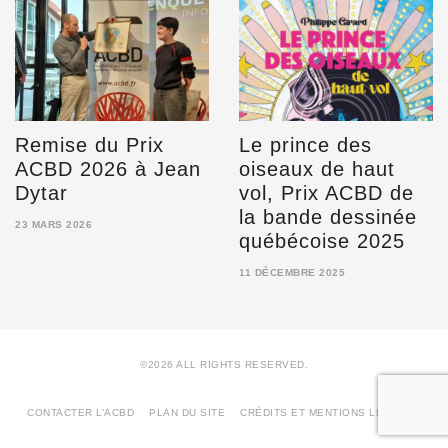
2026
Remise du Prix
Le prince des
ACBD 2026 à Jean
oiseaux de haut
Dytar
vol, Prix ACBD de
la bande dessinée
23 MARS 2026
québécoise 2025
23
MARS
2026
11 DÉCEMBRE 2025
11
DÉCEMBRE
2025
©2026 ALL RIGHTS RESERVED.
CONTACTER L’ACBD
PLAN DU SITE
CRÉDITS ET MENTIONS LÉGALES