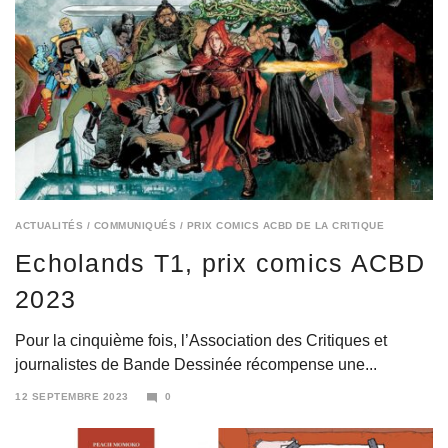
ACTUALITÉS
/
COMMUNIQUÉS
/
PRIX COMICS ACBD DE LA CRITIQUE
Echolands T1, prix comics ACBD
2023
Pour la cinquième fois, l’Association des Critiques et
journalistes de Bande Dessinée récompense une...
12 SEPTEMBRE 2023
0
12
SEPTEMBRE
2023