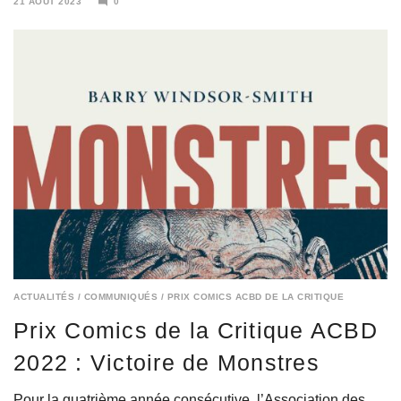
21 AOÛT 2023
0
21
AOÛT
2023
ACTUALITÉS
/
COMMUNIQUÉS
/
PRIX COMICS ACBD DE LA CRITIQUE
Prix Comics de la Critique ACBD
2022 : Victoire de Monstres
Pour la quatrième année consécutive, l’Association des