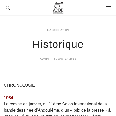
ACBD
L'ASSOCIATION
Historique
ADMIN
5 JANVIER 2018
10
AVRIL
2024
CHRONOLOGIE
1984
La remise en janvier, au 11ème Salon international de la
bande dessinée d’Angoulême, d’un « prix de la presse » à