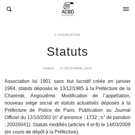
ACBD
L'ASSOCIATION
Statuts
ADMIN
13 DÉCEMBRE 2008
8
MARS
Association loi 1901 sans but lucratif créée en janvier
2023
1984, statuts déposés le 13/12/1985 à la Préfecture de la
Charente, Angoulême. Modification de l’appellation,
nouveau siège social et statuts actualisés déposés à la
Préfecture de Police de Paris. Publication au
Journal
Officiel
du 12/10/2002 (n° d’annonce : 1732 ; n° de parution
: 20020041). Statuts modifiés (articles 4 et 6) le 14/03/2009
(en cours de dépôt à la Préfecture).