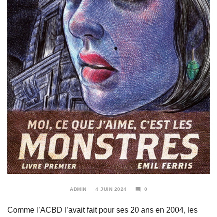
ADMIN
4 JUIN 2024
0
4
JUIN
Comme l’ACBD l’avait fait pour ses 20 ans en 2004, les
2024