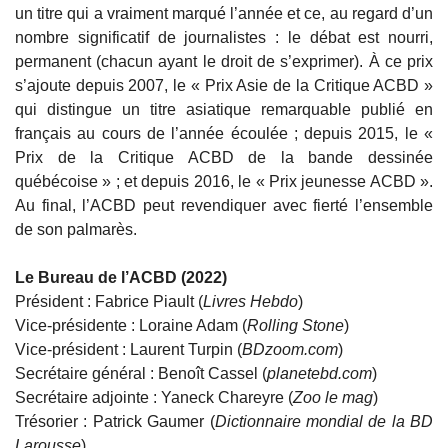
un titre qui a vraiment marqué l’année et ce, au regard d’un
nombre significatif de journalistes : le débat est nourri,
permanent (chacun ayant le droit de s’exprimer). À ce prix
s’ajoute depuis 2007, le « Prix Asie de la Critique ACBD »
qui distingue un titre asiatique remarquable publié en
français au cours de l’année écoulée ; depuis 2015, le «
Prix de la Critique ACBD de la bande dessinée
québécoise » ; et depuis 2016, le « Prix jeunesse ACBD ».
Au final, l’ACBD peut revendiquer avec fierté l’ensemble
de son palmarès.
Le Bureau de l’ACBD (2022)
Président : Fabrice Piault (
Livres Hebdo
)
Vice-présidente : Loraine Adam (
Rolling Stone
)
Vice-président : Laurent Turpin (
BDzoom.com
)
Secrétaire général : Benoît Cassel (
planetebd.com
)
Secrétaire adjointe : Yaneck Chareyre (
Zoo le mag
)
Trésorier : Patrick Gaumer (
Dictionnaire mondial de la BD
Larousse
)