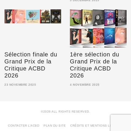
3 DÉCEMBRE 2025
MARS
3
2026
DÉCEMBRE
2025
Sélection finale du
1ère sélection du
Grand Prix de la
Grand Prix de la
Critique ACBD
Critique ACBD
2026
2026
23 NOVEMBRE 2025
4 NOVEMBRE 2025
23
4
NOVEMBRE
NOVEMBRE
2025
2025
©2026 ALL RIGHTS RESERVED.
CONTACTER L’ACBD
PLAN DU SITE
CRÉDITS ET MENTIONS LÉGALES