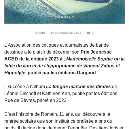
ADMIN
20 NOVEMBRE 2023
0
20
NOVEMBRE
L’Association des critiques et journalistes de bande
2023
dessinée a le plaisir de décerner son
Prix Jeunesse
ACBD de la critique 2023 à :
Mademoiselle Sophie ou la
fable du lion et de l’hippopotame de Vincent Zabus et
Hippolyte
, publié par les éditions Dargaud.
Il succède à l’album
La longue marche des dindes
de
Léonie Bischoff et Kathleen Karr, publié par les éditions
Rue de Sèvres, primé en 2022.
C’est l’histoire de Romain, 11 ans, qui découvre à la
rentrée scolaire que son institutrice préférée a pris du
poids. Il décide donc de mener l’enquête. Des liens forts et