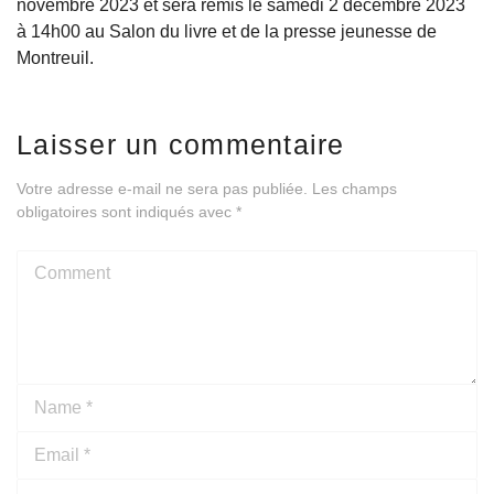
novembre 2023 et sera remis le samedi 2 décembre 2023
à 14h00 au Salon du livre et de la presse jeunesse de
Montreuil.
Laisser un commentaire
Votre adresse e-mail ne sera pas publiée.
Les champs
obligatoires sont indiqués avec
*
Comment
Name
*
Email
*
Website