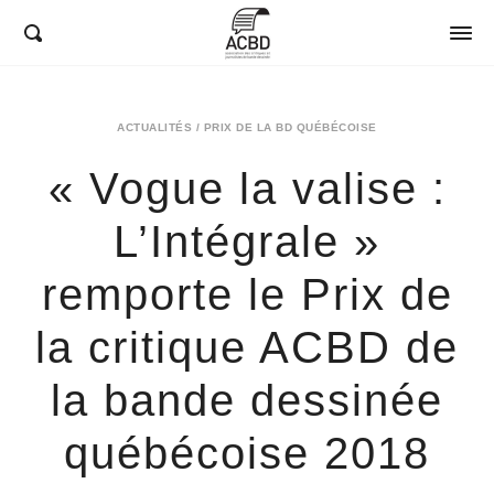
ACBD
ACTUALITÉS
/
PRIX DE LA BD QUÉBÉCOISE
« Vogue la valise :
L’Intégrale »
remporte le Prix de
la critique ACBD de
la bande dessinée
québécoise 2018