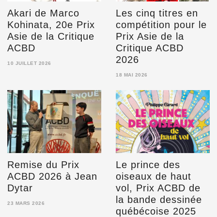
Akari de Marco
Les cinq titres en
Kohinata, 20e Prix
compétition pour le
Asie de la Critique
Prix Asie de la
ACBD
Critique ACBD
2026
10 JUILLET 2026
10
18 MAI 2026
JUILLET
18
2026
MAI
2026
Remise du Prix
Le prince des
ACBD 2026 à Jean
oiseaux de haut
Dytar
vol, Prix ACBD de
la bande dessinée
23 MARS 2026
québécoise 2025
23