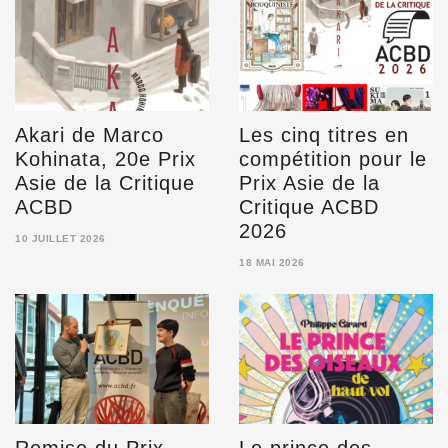
Akari de Marco
Les cinq titres en
Kohinata, 20e Prix
compétition pour le
Asie de la Critique
Prix Asie de la
ACBD
Critique ACBD
2026
10 JUILLET 2026
10
18 MAI 2026
JUILLET
18
2026
MAI
2026
Remise du Prix
Le prince des