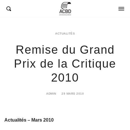
ACBD
ACTUALITÉS
Remise du Grand
Prix de la Critique
2010
ADMIN
29 MARS 2010
22
JANVIER
2018
Actualités – Mars 2010