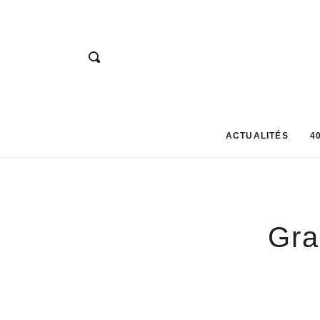
ACBD
ACTUALITÉS
4
Gra