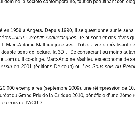
ui domine la société contemporaine, tout en peaufinant son éléga
 en 1959 à Angers. Depuis 1990, il se questionne sur le sens de
 héros
Julius Corentin Acquefacques
: le prisonnier des rêves q
t, Marc-Antoine Mathieu joue avec l’objet-livre en réalisant de
e double sens de lecture, la 3D… Se consacrant au moins autan
cie Lom qu’il co-dirige, Marc-Antoine Mathieu est économe de s
Dessin
en 2001 (éditions Delcourt) ou
Les Sous-sols du Révo
 20.000 exemplaires (septembre 2009), une réimpression de 10
uréat du Grand Prix de la Critique 2010, bénéficie d’une 2ème
couleurs de l’ACBD.